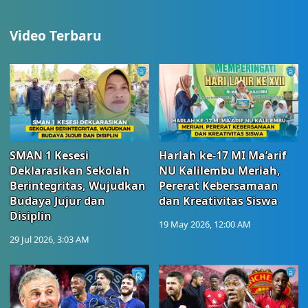
Video Terbaru
SMAN 1 Kesesi
Harlah ke-17 MI Ma’arif
Deklarasikan Sekolah
NU Kalilembu Meriah,
Berintegritas, Wujudkan
Pererat Kebersamaan
Budaya Jujur dan
dan Kreativitas Siswa
Disiplin
19 May 2026, 12:00 AM
29 Jul 2026, 3:03 AM