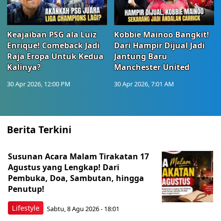
Keajaiban PSG ala Luiz
Kobbie Mainoo Bangkit!
Enrique! Comeback Jadi
Dari Hampir Dijual Jadi
Raja Eropa Untuk Kedua
Jantung Baru
Kalinya?
Manchester United
30 Apr 2026, 12:00 PM
30 Apr 2026, 7:01 AM
Berita Terkini
Susunan Acara Malam Tirakatan 17
Agustus yang Lengkap! Dari
Pembuka, Doa, Sambutan, hingga
Penutup!
Lifestyle
Sabtu, 8 Agu 2026 - 18:01