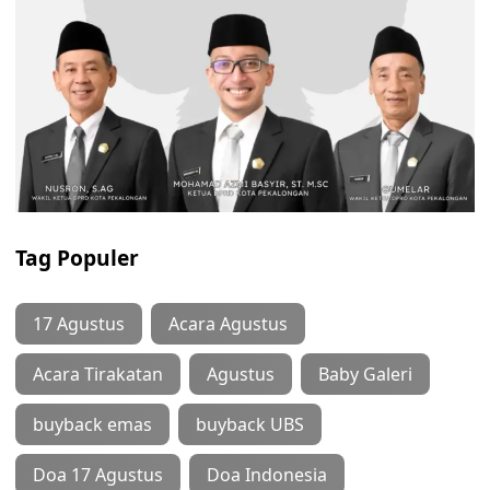
Tag Populer
17 Agustus
Acara Agustus
Acara Tirakatan
Agustus
Baby Galeri
buyback emas
buyback UBS
Doa 17 Agustus
Doa Indonesia