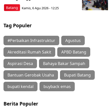
Batang
Kamis, 6 Agu 2026 - 12:25
Tag Populer
#Perbaikan Infrastruktur
Agustus
Akreditasi Rumah Sakit
APBD Batang
Aspirasi Desa
Bahaya Bakar Sampah
Bantuan Gerobak Usaha
Bupati Batang
bupati kendal
buyback emas
Berita Populer