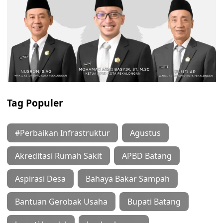
Tag Populer
#Perbaikan Infrastruktur
Agustus
Akreditasi Rumah Sakit
APBD Batang
Aspirasi Desa
Bahaya Bakar Sampah
Bantuan Gerobak Usaha
Bupati Batang