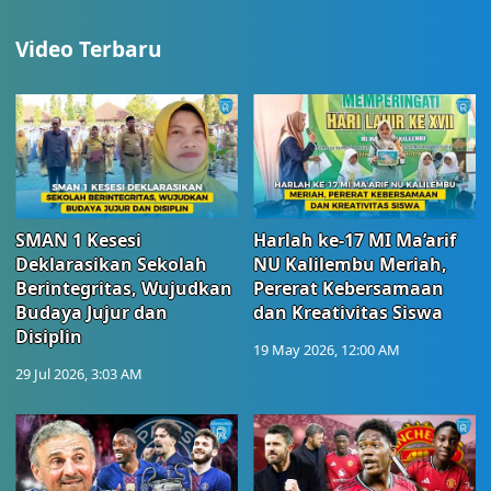
Video Terbaru
SMAN 1 Kesesi
Harlah ke-17 MI Ma’arif
Deklarasikan Sekolah
NU Kalilembu Meriah,
Berintegritas, Wujudkan
Pererat Kebersamaan
Budaya Jujur dan
dan Kreativitas Siswa
Disiplin
19 May 2026, 12:00 AM
29 Jul 2026, 3:03 AM