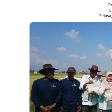
P
E
Selasa