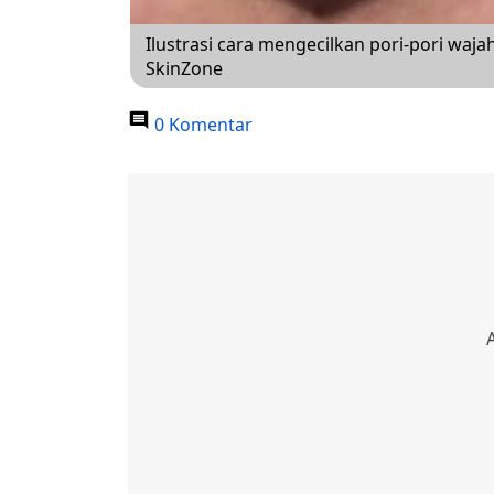
Ilustrasi cara mengecilkan pori-pori waj
SkinZone
0 Komentar