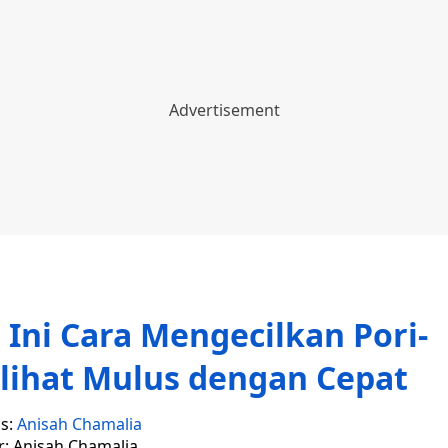
Ini Cara Mengecilkan Pori-
rlihat Mulus dengan Cepat
is:
Anisah Chamalia
r: Anisah Chamalia