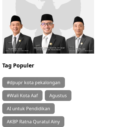
Tag Populer
#dpupr kota pekalongan
#Wali Kota Aaf
Agustus
AI untuk Pendidikan
AKBP Ratna Quratul Ainy