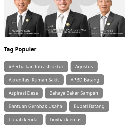
Tag Populer
#Perbaikan Infrastruktur
Agustus
Akreditasi Rumah Sakit
APBD Batang
Aspirasi Desa
Bahaya Bakar Sampah
Bantuan Gerobak Usaha
Bupati Batang
bupati kendal
buyback emas