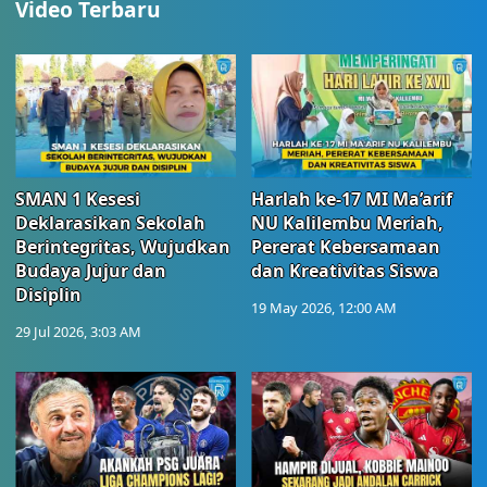
Video Terbaru
SMAN 1 Kesesi
Harlah ke-17 MI Ma’arif
Deklarasikan Sekolah
NU Kalilembu Meriah,
Berintegritas, Wujudkan
Pererat Kebersamaan
Budaya Jujur dan
dan Kreativitas Siswa
Disiplin
19 May 2026, 12:00 AM
29 Jul 2026, 3:03 AM