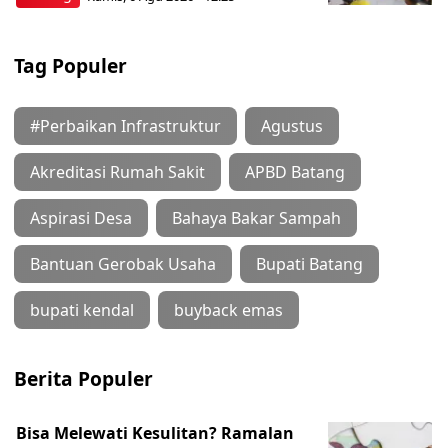
Tag Populer
#Perbaikan Infrastruktur
Agustus
Akreditasi Rumah Sakit
APBD Batang
Aspirasi Desa
Bahaya Bakar Sampah
Bantuan Gerobak Usaha
Bupati Batang
bupati kendal
buyback emas
Berita Populer
Bisa Melewati Kesulitan? Ramalan