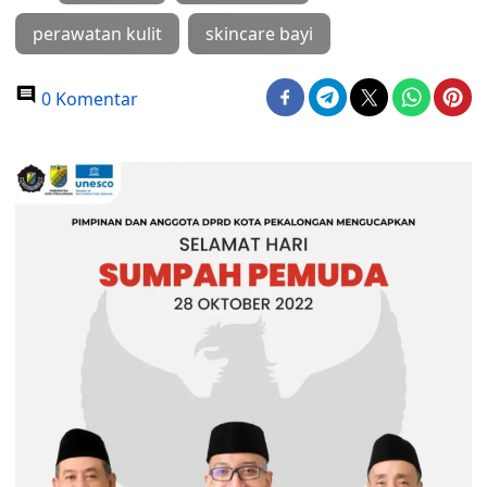
perawatan kulit
skincare bayi
0 Komentar