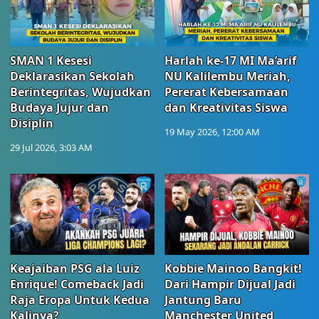
SMAN 1 Kesesi
Harlah ke-17 MI Ma’arif
Deklarasikan Sekolah
NU Kalilembu Meriah,
Berintegritas, Wujudkan
Pererat Kebersamaan
Budaya Jujur dan
dan Kreativitas Siswa
Disiplin
19 May 2026, 12:00 AM
29 Jul 2026, 3:03 AM
Keajaiban PSG ala Luiz
Kobbie Mainoo Bangkit!
Enrique! Comeback Jadi
Dari Hampir Dijual Jadi
Raja Eropa Untuk Kedua
Jantung Baru
Kalinya?
Manchester United