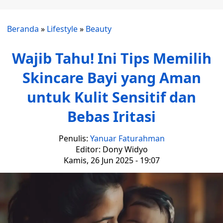
Beranda
»
Lifestyle
»
Beauty
Wajib Tahu! Ini Tips Memilih
Skincare Bayi yang Aman
untuk Kulit Sensitif dan
Bebas Iritasi
Penulis:
Yanuar Faturahman
Editor: Dony Widyo
Kamis, 26 Jun 2025 - 19:07