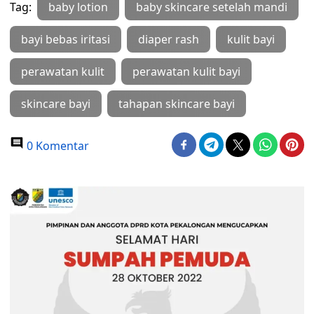
Tag:
baby lotion
baby skincare setelah mandi
bayi bebas iritasi
diaper rash
kulit bayi
perawatan kulit
perawatan kulit bayi
skincare bayi
tahapan skincare bayi
0 Komentar