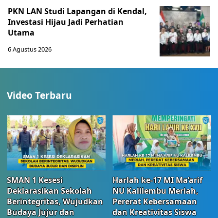
PKN LAN Studi Lapangan di Kendal,
Investasi Hijau Jadi Perhatian
Utama
6 Agustus 2026
Video Terbaru
SMAN 1 Kesesi
Harlah ke-17 MI Ma’arif
Deklarasikan Sekolah
NU Kalilembu Meriah,
Berintegritas, Wujudkan
Pererat Kebersamaan
Budaya Jujur dan
dan Kreativitas Siswa