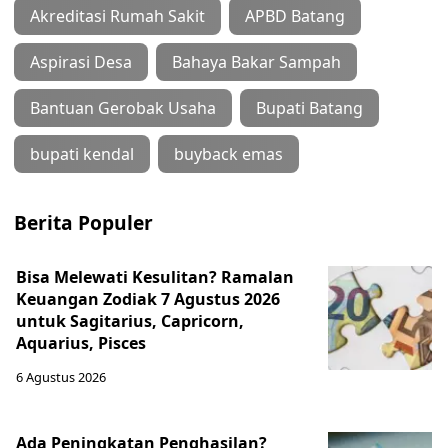
Akreditasi Rumah Sakit
APBD Batang
Aspirasi Desa
Bahaya Bakar Sampah
Bantuan Gerobak Usaha
Bupati Batang
bupati kendal
buyback emas
Berita Populer
Bisa Melewati Kesulitan? Ramalan
Keuangan Zodiak 7 Agustus 2026
untuk Sagitarius, Capricorn,
Aquarius, Pisces
6 Agustus 2026
Ada Peningkatan Penghasilan?