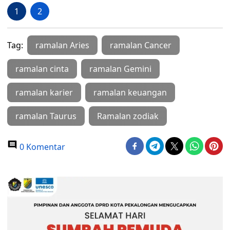
1
2
Tag:
ramalan Aries
ramalan Cancer
ramalan cinta
ramalan Gemini
ramalan karier
ramalan keuangan
ramalan Taurus
Ramalan zodiak
0 Komentar