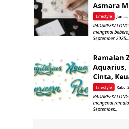
Asmara M
Lifestyle
Jumat, 
RADARPEKALONGAN.
mengenai beberap
September 2025...
Ramalan Zo
Aquarius, 
Cinta, Ke
Lifestyle
Rabu, 3
RADARPEKALONGAN.
mengenai ramalan 
September...