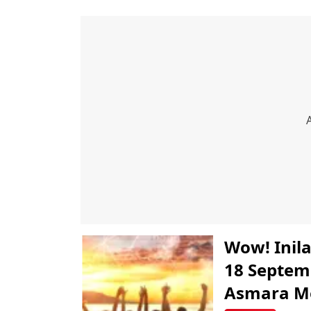
Wow! Inil
18 Septemb
Asmara M