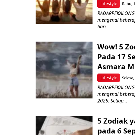
Lifestyle
Rabu, 1
RADARPEKALONGAN.
mengenai beberap
hari,...
Wow! 5 Zo
Pada 17 Se
Asmara M
Lifestyle
Selasa,
RADARPEKALONGAN.
mengenai beberap
2025. Setiap...
5 Zodiak 
pada 6 Sep