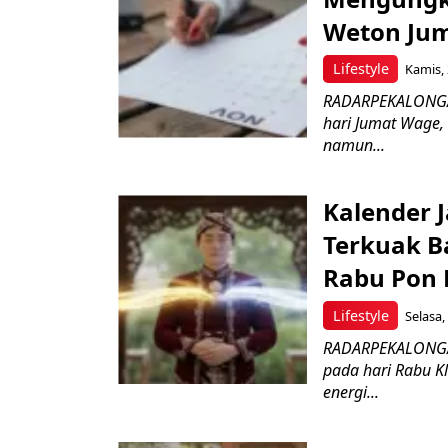
Weton Ju
Lifestyle
Kamis, 
RADARPEKALONGAN
hari Jumat Wage,
namun...
Kalender 
Terkuak B
Rabu Pon B
Lifestyle
Selasa,
RADARPEKALONGAN
pada hari Rabu K
energi...