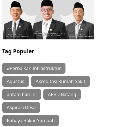
Tag Populer
#Perbaikan Infrastruktur
Agustus
Akreditasi Rumah Sakit
antam hari ini
APBD Batang
Aspirasi Desa
Bahaya Bakar Sampah