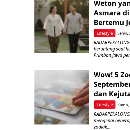
Weton yan
Asmara di
Bertemu J
Lifestyle
Senin, 
RADARPEKALONGAN
beruntung soal h
Primbon Jawa perc
Wow! 5 Zo
September
dan Kejut
Lifestyle
Kamis, 
RADARPEKALONGAN.
mengenai beberap
zodiak...