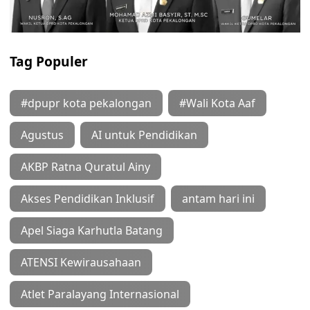
Tag Populer
#dpupr kota pekalongan
#Wali Kota Aaf
Agustus
AI untuk Pendidikan
AKBP Ratna Quratul Ainy
Akses Pendidikan Inklusif
antam hari ini
Apel Siaga Karhutla Batang
ATENSI Kewirausahaan
Atlet Paralayang Internasional