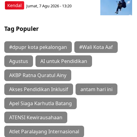
Kendal
Jumat, 7 Agu 2026 - 13:20
Tag Populer
#dpupr kota pekalongan
#Wali Kota Aaf
Agustus
AI untuk Pendidikan
AKBP Ratna Quratul Ainy
Akses Pendidikan Inklusif
antam hari ini
Apel Siaga Karhutla Batang
ATENSI Kewirausahaan
Atlet Paralayang Internasional