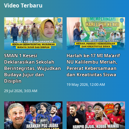
Video Terbaru
SMAN 1 Kesesi
Harlah ke-17 MI Ma’arif
Deklarasikan Sekolah
NU Kalilembu Meriah,
Berintegritas, Wujudkan
Pererat Kebersamaan
Budaya Jujur dan
dan Kreativitas Siswa
Disiplin
19 May 2026, 12:00 AM
29 Jul 2026, 3:03 AM