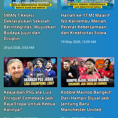
SMAN 1 Kesesi
Harlah ke-17 MI Ma’arif
Deklarasikan Sekolah
NU Kalilembu Meriah,
Berintegritas, Wujudkan
Pererat Kebersamaan
Budaya Jujur dan
dan Kreativitas Siswa
Disiplin
19 May 2026, 12:00 AM
29 Jul 2026, 3:03 AM
Keajaiban PSG ala Luiz
Kobbie Mainoo Bangkit!
Enrique! Comeback Jadi
Dari Hampir Dijual Jadi
Raja Eropa Untuk Kedua
Jantung Baru
Kalinya?
Manchester United