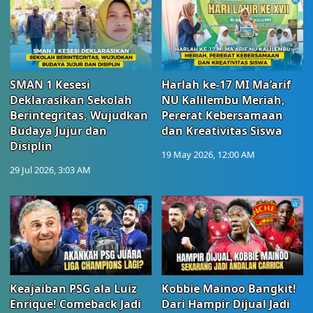
SMAN 1 Kesesi
Harlah ke-17 MI Ma’arif
Deklarasikan Sekolah
NU Kalilembu Meriah,
Berintegritas, Wujudkan
Pererat Kebersamaan
Budaya Jujur dan
dan Kreativitas Siswa
Disiplin
19 May 2026, 12:00 AM
29 Jul 2026, 3:03 AM
Keajaiban PSG ala Luiz
Kobbie Mainoo Bangkit!
Enrique! Comeback Jadi
Dari Hampir Dijual Jadi