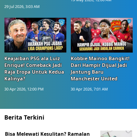
29 Jul 2026, 3:03 AM
Keajaiban PSG ala Luiz
Kobbie Mainoo Bangkit!
Enrique! Comeback Jadi
Dari Hampir Dijual Jadi
Raja Eropa Untuk Kedua
Jantung Baru
Kalinya?
Manchester United
30 Apr 2026, 12:00 PM
30 Apr 2026, 7:01 AM
Berita Terkini
Bisa Melewati Kesulitan? Ramalan