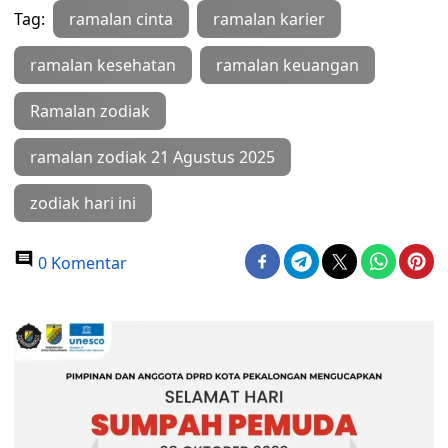
Tag:
ramalan cinta
ramalan karier
ramalan kesehatan
ramalan keuangan
Ramalan zodiak
ramalan zodiak 21 Agustus 2025
zodiak hari ini
0 Komentar