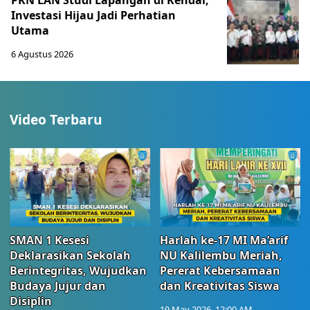
PKN LAN Studi Lapangan di Kendal,
Investasi Hijau Jadi Perhatian
Utama
6 Agustus 2026
Video Terbaru
SMAN 1 Kesesi
Harlah ke-17 MI Ma’arif
Deklarasikan Sekolah
NU Kalilembu Meriah,
Berintegritas, Wujudkan
Pererat Kebersamaan
Budaya Jujur dan
dan Kreativitas Siswa
Disiplin
19 May 2026, 12:00 AM