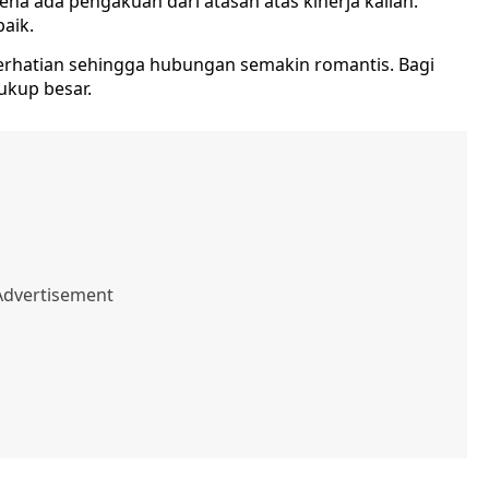
rena ada pengakuan dari atasan atas kinerja kalian.
aik.
perhatian sehingga hubungan semakin romantis. Bagi
ukup besar.