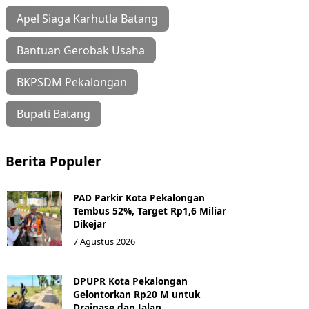
Apel Siaga Karhutla Batang
Bantuan Gerobak Usaha
BKPSDM Pekalongan
Bupati Batang
Berita Populer
PAD Parkir Kota Pekalongan
Tembus 52%, Target Rp1,6 Miliar
Dikejar
7 Agustus 2026
DPUPR Kota Pekalongan
Gelontorkan Rp20 M untuk
Drainase dan Jalan