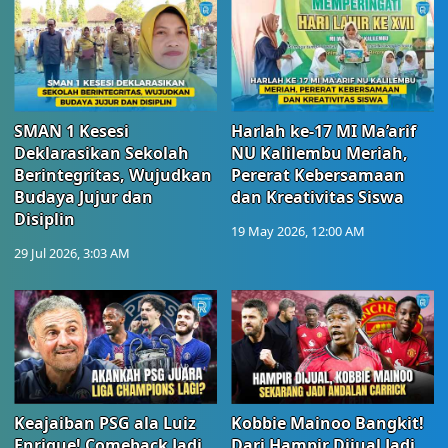
SMAN 1 Kesesi
Harlah ke-17 MI Ma’arif
Deklarasikan Sekolah
NU Kalilembu Meriah,
Berintegritas, Wujudkan
Pererat Kebersamaan
Budaya Jujur dan
dan Kreativitas Siswa
Disiplin
19 May 2026, 12:00 AM
29 Jul 2026, 3:03 AM
Keajaiban PSG ala Luiz
Kobbie Mainoo Bangkit!
Enrique! Comeback Jadi
Dari Hampir Dijual Jadi