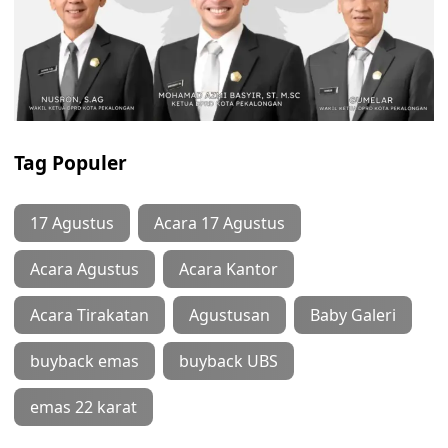
Tag Populer
17 Agustus
Acara 17 Agustus
Acara Agustus
Acara Kantor
Acara Tirakatan
Agustusan
Baby Galeri
buyback emas
buyback UBS
emas 22 karat