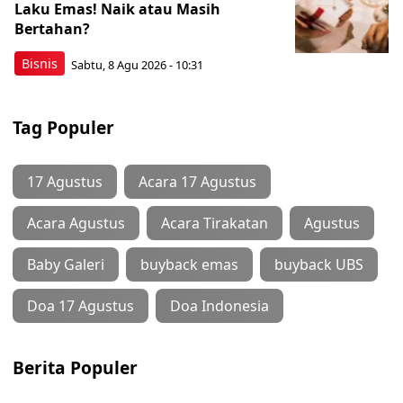
Laku Emas! Naik atau Masih
Bertahan?
Bisnis
Sabtu, 8 Agu 2026 - 10:31
Tag Populer
17 Agustus
Acara 17 Agustus
Acara Agustus
Acara Tirakatan
Agustus
Baby Galeri
buyback emas
buyback UBS
Doa 17 Agustus
Doa Indonesia
Berita Populer