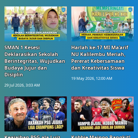
SMAN 1 Kesesi
Harlah ke-17 MI Ma’arif
Deklarasikan Sekolah
NU Kalilembu Meriah,
Berintegritas, Wujudkan
Pererat Kebersamaan
Budaya Jujur dan
dan Kreativitas Siswa
Disiplin
19 May 2026, 12:00 AM
29 Jul 2026, 3:03 AM
Keajaiban PSG ala Luiz
Kobbie Mainoo Bangkit!