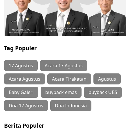
Tag Populer
17 Agustus
Acara 17 Agustus
Acara Agustus
Acara Tirakatan
Agustus
Baby Galeri
buyback emas
buyback UBS
Doa 17 Agustus
Doa Indonesia
Berita Populer