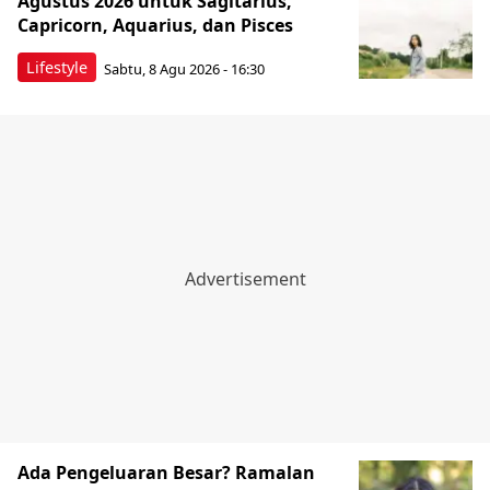
Agustus 2026 untuk Sagitarius,
Capricorn, Aquarius, dan Pisces
Lifestyle
Sabtu, 8 Agu 2026 - 16:30
Ada Pengeluaran Besar? Ramalan