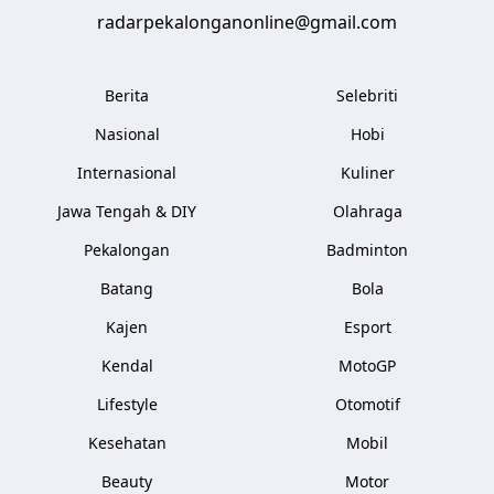
radarpekalonganonline@gmail.com
Berita
Selebriti
Nasional
Hobi
Internasional
Kuliner
Jawa Tengah & DIY
Olahraga
Pekalongan
Badminton
Batang
Bola
Kajen
Esport
Kendal
MotoGP
Lifestyle
Otomotif
Kesehatan
Mobil
Beauty
Motor