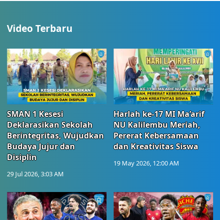
Video Terbaru
SMAN 1 Kesesi
Harlah ke-17 MI Ma’arif
Deklarasikan Sekolah
NU Kalilembu Meriah,
Berintegritas, Wujudkan
Pererat Kebersamaan
Budaya Jujur dan
dan Kreativitas Siswa
Disiplin
19 May 2026, 12:00 AM
29 Jul 2026, 3:03 AM