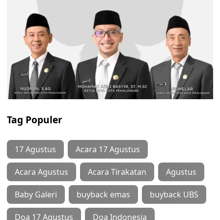
Tag Populer
17 Agustus
Acara 17 Agustus
Acara Agustus
Acara Tirakatan
Agustus
Baby Galeri
buyback emas
buyback UBS
Doa 17 Agustus
Doa Indonesia