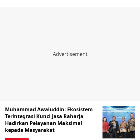
Muhammad Awaluddin: Ekosistem
Terintegrasi Kunci Jasa Raharja
Hadirkan Pelayanan Maksimal
kepada Masyarakat