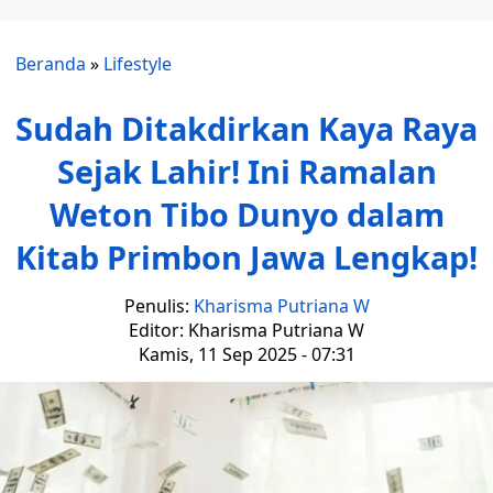
Beranda
»
Lifestyle
Sudah Ditakdirkan Kaya Raya
Sejak Lahir! Ini Ramalan
Weton Tibo Dunyo dalam
Kitab Primbon Jawa Lengkap!
Penulis:
Kharisma Putriana W
Editor: Kharisma Putriana W
Kamis, 11 Sep 2025 - 07:31