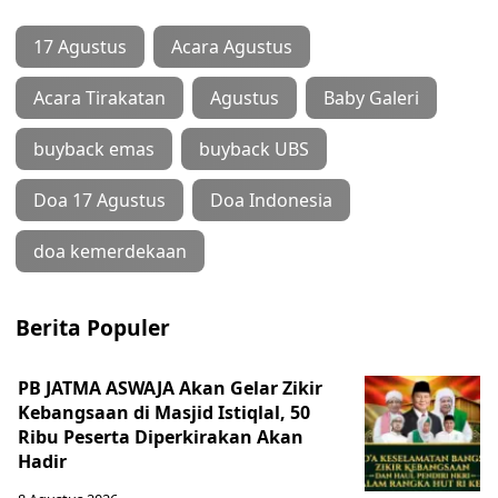
17 Agustus
Acara Agustus
Acara Tirakatan
Agustus
Baby Galeri
buyback emas
buyback UBS
Doa 17 Agustus
Doa Indonesia
doa kemerdekaan
Berita Populer
PB JATMA ASWAJA Akan Gelar Zikir
Kebangsaan di Masjid Istiqlal, 50
Ribu Peserta Diperkirakan Akan
Hadir