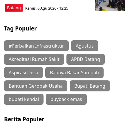
Batang
Kamis, 6 Agu 2026 - 12:25
Tag Populer
#Perbaikan Infrastruktur
Agustus
Akreditasi Rumah Sakit
APBD Batang
Aspirasi Desa
Bahaya Bakar Sampah
Bantuan Gerobak Usaha
Bupati Batang
bupati kendal
buyback emas
Berita Populer