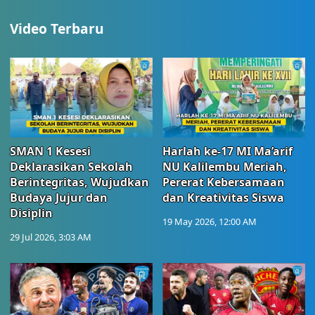
Video Terbaru
SMAN 1 Kesesi
Harlah ke-17 MI Ma’arif
Deklarasikan Sekolah
NU Kalilembu Meriah,
Berintegritas, Wujudkan
Pererat Kebersamaan
Budaya Jujur dan
dan Kreativitas Siswa
Disiplin
19 May 2026, 12:00 AM
29 Jul 2026, 3:03 AM