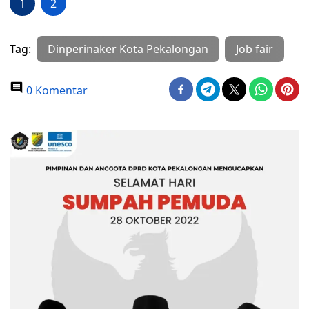
1
2
Tag:
Dinperinaker Kota Pekalongan
Job fair
0 Komentar