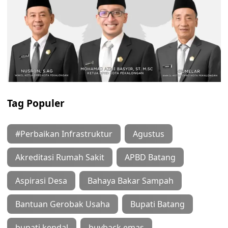
Tag Populer
#Perbaikan Infrastruktur
Agustus
Akreditasi Rumah Sakit
APBD Batang
Aspirasi Desa
Bahaya Bakar Sampah
Bantuan Gerobak Usaha
Bupati Batang
bupati kendal
buyback emas