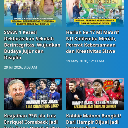
SMAN 1 Kesesi
Harlah ke-17 MI Ma’arif
Deklarasikan Sekolah
NU Kalilembu Meriah,
Berintegritas, Wujudkan
Pererat Kebersamaan
Budaya Jujur dan
dan Kreativitas Siswa
Disiplin
19 May 2026, 12:00 AM
29 Jul 2026, 3:03 AM
Keajaiban PSG ala Luiz
Kobbie Mainoo Bangkit!
Enrique! Comeback Jadi
Dari Hampir Dijual Jadi