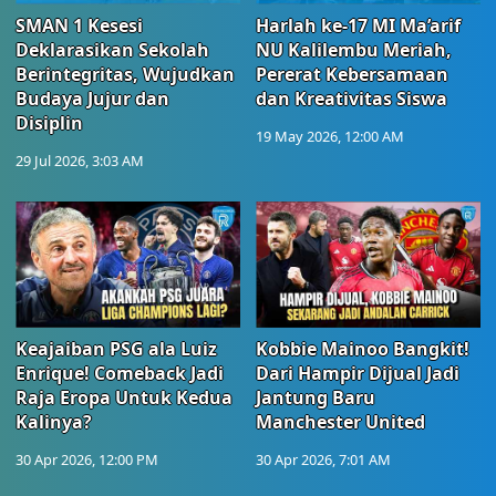
SMAN 1 Kesesi
Harlah ke-17 MI Ma’arif
Deklarasikan Sekolah
NU Kalilembu Meriah,
Berintegritas, Wujudkan
Pererat Kebersamaan
Budaya Jujur dan
dan Kreativitas Siswa
Disiplin
19 May 2026, 12:00 AM
29 Jul 2026, 3:03 AM
Keajaiban PSG ala Luiz
Kobbie Mainoo Bangkit!
Enrique! Comeback Jadi
Dari Hampir Dijual Jadi
Raja Eropa Untuk Kedua
Jantung Baru
Kalinya?
Manchester United
30 Apr 2026, 12:00 PM
30 Apr 2026, 7:01 AM