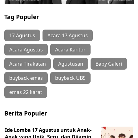
Tag Populer
17 Agustus
Acara 17 Agustus
Acara Agustus
Acara Kantor
Acara Tirakatan
Agustusan
Baby Galeri
buyback emas
buyback UBS
emas 22 karat
Berita Populer
Ide Lomba 17 Agustus untuk Anak-
Anak yang Unik, Seru, dan Dijamin