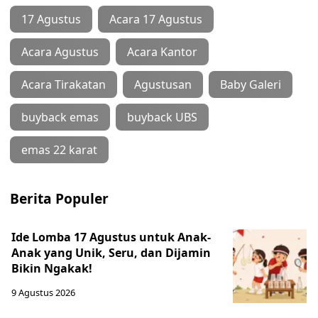
17 Agustus
Acara 17 Agustus
Acara Agustus
Acara Kantor
Acara Tirakatan
Agustusan
Baby Galeri
buyback emas
buyback UBS
emas 22 karat
Berita Populer
Ide Lomba 17 Agustus untuk Anak-
Anak yang Unik, Seru, dan Dijamin
Bikin Ngakak!
9 Agustus 2026