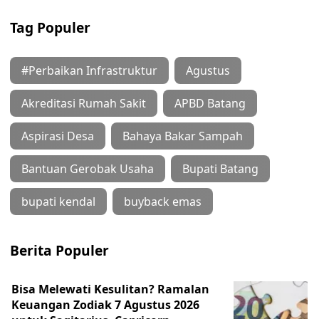
Tag Populer
#Perbaikan Infrastruktur
Agustus
Akreditasi Rumah Sakit
APBD Batang
Aspirasi Desa
Bahaya Bakar Sampah
Bantuan Gerobak Usaha
Bupati Batang
bupati kendal
buyback emas
Berita Populer
Bisa Melewati Kesulitan? Ramalan
Keuangan Zodiak 7 Agustus 2026