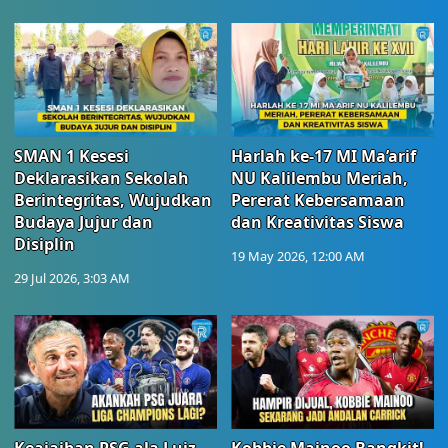
SMAN 1 Kesesi
Harlah ke-17 MI Ma’arif
Deklarasikan Sekolah
NU Kalilembu Meriah,
Berintegritas, Wujudkan
Pererat Kebersamaan
Budaya Jujur dan
dan Kreativitas Siswa
Disiplin
19 May 2026, 12:00 AM
29 Jul 2026, 3:03 AM