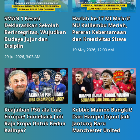
SMAN 1 Kesesi
Harlah ke-17 MI Ma’arif
Deklarasikan Sekolah
NU Kalilembu Meriah,
Berintegritas, Wujudkan
Pererat Kebersamaan
Budaya Jujur dan
dan Kreativitas Siswa
Disiplin
19 May 2026, 12:00 AM
29 Jul 2026, 3:03 AM
Keajaiban PSG ala Luiz
Kobbie Mainoo Bangkit!
Enrique! Comeback Jadi
Dari Hampir Dijual Jadi
Raja Eropa Untuk Kedua
Jantung Baru
Kalinya?
Manchester United