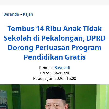
Beranda
»
Kajen
Tembus 14 Ribu Anak Tidak
Sekolah di Pekalongan, DPRD
Dorong Perluasan Program
Pendidikan Gratis
Penulis:
Bayu adi
Editor: Bayu adi
Rabu, 3 Jun 2026 - 15:00