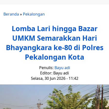
Beranda
»
Pekalongan
Lomba Lari hingga Bazar
UMKM Semarakkan Hari
Bhayangkara ke-80 di Polres
Pekalongan Kota
Penulis:
Bayu adi
Editor: Bayu adi
Selasa, 30 Jun 2026 - 11:42