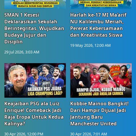
SMAN 1 Kesesi
Harlah ke-17 MI Ma’arif
Deklarasikan Sekolah
NU Kalilembu Meriah,
Berintegritas, Wujudkan
Pererat Kebersamaan
Budaya Jujur dan
dan Kreativitas Siswa
Disiplin
19 May 2026, 12:00 AM
29 Jul 2026, 3:03 AM
Keajaiban PSG ala Luiz
Kobbie Mainoo Bangkit!
Enrique! Comeback Jadi
Dari Hampir Dijual Jadi
Raja Eropa Untuk Kedua
Jantung Baru
Kalinya?
Manchester United
30 Apr 2026, 12:00 PM
30 Apr 2026, 7:01 AM