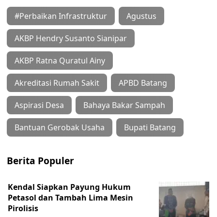
#Perbaikan Infrastruktur
Agustus
AKBP Hendry Susanto Sianipar
AKBP Ratna Quratul Ainy
Akreditasi Rumah Sakit
APBD Batang
Aspirasi Desa
Bahaya Bakar Sampah
Bantuan Gerobak Usaha
Bupati Batang
Berita Populer
Kendal Siapkan Payung Hukum
Petasol dan Tambah Lima Mesin
Pirolisis