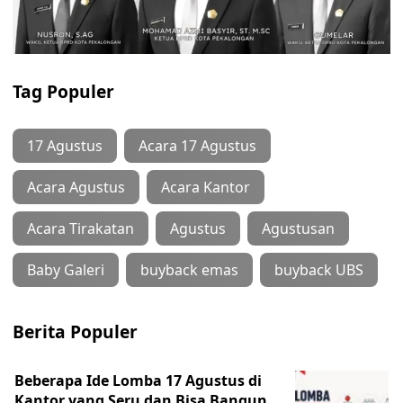
Tag Populer
17 Agustus
Acara 17 Agustus
Acara Agustus
Acara Kantor
Acara Tirakatan
Agustus
Agustusan
Baby Galeri
buyback emas
buyback UBS
Berita Populer
Beberapa Ide Lomba 17 Agustus di
Kantor yang Seru dan Bisa Bangun