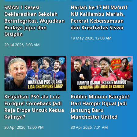
SMAN 1 Kesesi
Harlah ke-17 MI Ma’arif
Deklarasikan Sekolah
NU Kalilembu Meriah,
Berintegritas, Wujudkan
Pererat Kebersamaan
Budaya Jujur dan
dan Kreativitas Siswa
Disiplin
19 May 2026, 12:00 AM
29 Jul 2026, 3:03 AM
Keajaiban PSG ala Luiz
Kobbie Mainoo Bangkit!
Enrique! Comeback Jadi
Dari Hampir Dijual Jadi
Raja Eropa Untuk Kedua
Jantung Baru
Kalinya?
Manchester United
30 Apr 2026, 12:00 PM
30 Apr 2026, 7:01 AM