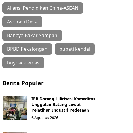
Aliansi Pendidikan China-ASEAN
Aspirasi Desa
Bahaya Bakar Sampah
BPBD Pekalongan
bupati kendal
buyback emas
Berita Populer
IPB Dorong Hilirisasi Komoditas
Unggulan Batang Lewat
Pelatihan Industri Pedesaan
6 Agustus 2026