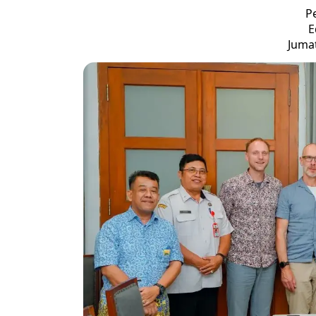
P
E
Jumat