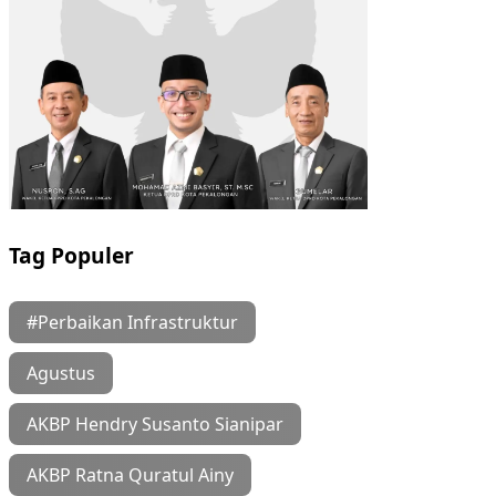
Tag Populer
#Perbaikan Infrastruktur
Agustus
AKBP Hendry Susanto Sianipar
AKBP Ratna Quratul Ainy