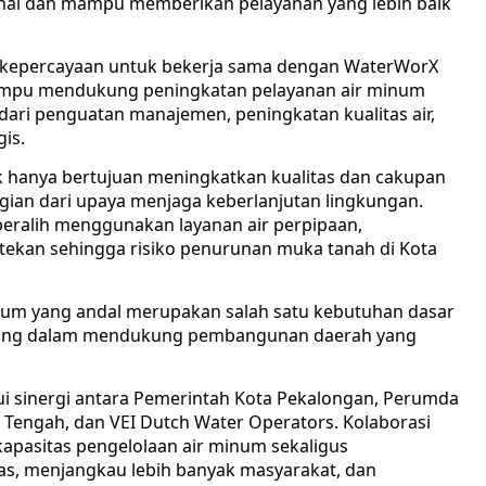
nal dan mampu memberikan pelayanan yang lebih baik
t kepercayaan untuk bekerja sama dengan WaterWorX
 mampu mendukung peningkatan pelayanan air minum
dari penguatan manajemen, peningkatan kualitas air,
is.
k hanya bertujuan meningkatkan kualitas dan cakupan
bagian dari upaya menjaga keberlanjutan lingkungan.
eralih menggunakan layanan air perpipaan,
tekan sehingga risiko penurunan muka tanah di Kota
inum yang andal merupakan salah satu kebutuhan dasar
enting dalam mendukung pembangunan daerah yang
i sinergi antara Pemerintah Kota Pekalongan, Perumda
a Tengah, dan VEI Dutch Water Operators. Kolaborasi
pasitas pengelolaan air minum sekaligus
as, menjangkau lebih banyak masyarakat, dan