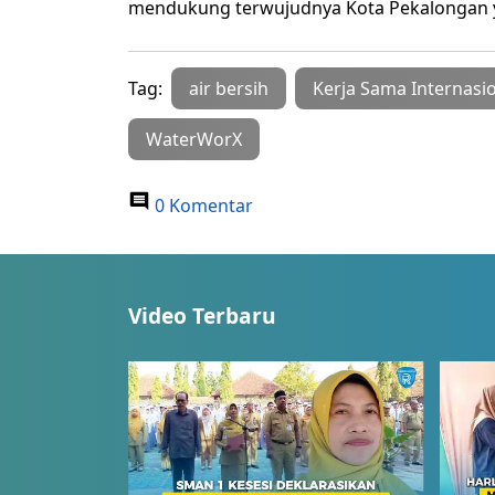
mendukung terwujudnya Kota Pekalongan 
Tag:
air bersih
Kerja Sama Internasi
WaterWorX
0 Komentar
Video Terbaru