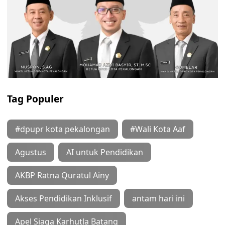
Tag Populer
#dpupr kota pekalongan
#Wali Kota Aaf
Agustus
AI untuk Pendidikan
AKBP Ratna Quratul Ainy
Akses Pendidikan Inklusif
antam hari ini
Apel Siaga Karhutla Batang