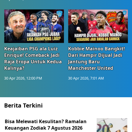
Keajaiban PSG ala Luiz
Kobbie Mainoo Bangkit!
Enrique! Comeback Jadi
Dari Hampir Dijual Jadi
Raja Eropa Untuk Kedua
Jantung Baru
Kalinya?
Manchester United
30 Apr 2026, 12:00 PM
30 Apr 2026, 7:01 AM
Berita Terkini
Bisa Melewati Kesulitan? Ramalan
Keuangan Zodiak 7 Agustus 2026