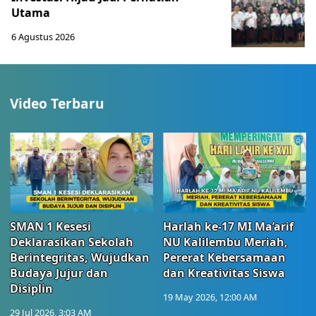
Utama
6 Agustus 2026
Video Terbaru
SMAN 1 Kesesi
Harlah ke-17 MI Ma’arif
Deklarasikan Sekolah
NU Kalilembu Meriah,
Berintegritas, Wujudkan
Pererat Kebersamaan
Budaya Jujur dan
dan Kreativitas Siswa
Disiplin
19 May 2026, 12:00 AM
29 Jul 2026, 3:03 AM