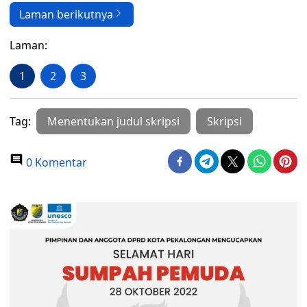
Laman berikutnya
Laman:
1
2
3
Tag:
Menentukan judul skripsi
Skripsi
0 Komentar