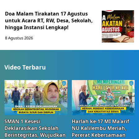
Doa Malam Tirakatan 17 Agustus
untuk Acara RT, RW, Desa, Sekolah,
hingga Instansi Lengkap!
8 Agustus 2026
Video Terbaru
SMAN 1 Kesesi
Harlah ke-17 MI Ma’arif
Deklarasikan Sekolah
NU Kalilembu Meriah,
Berintegritas, Wujudkan
Pererat Kebersamaan