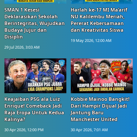
SMAN 1 Kesesi
Harlah ke-17 MI Ma’arif
Deklarasikan Sekolah
NU Kalilembu Meriah,
Berintegritas, Wujudkan
Pererat Kebersamaan
Budaya Jujur dan
dan Kreativitas Siswa
Disiplin
19 May 2026, 12:00 AM
29 Jul 2026, 3:03 AM
Keajaiban PSG ala Luiz
Kobbie Mainoo Bangkit!
Enrique! Comeback Jadi
Dari Hampir Dijual Jadi
Raja Eropa Untuk Kedua
Jantung Baru
Kalinya?
Manchester United
30 Apr 2026, 12:00 PM
30 Apr 2026, 7:01 AM