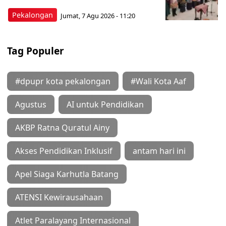
Pekalongan
Jumat, 7 Agu 2026 - 11:20
Tag Populer
#dpupr kota pekalongan
#Wali Kota Aaf
Agustus
AI untuk Pendidikan
AKBP Ratna Quratul Ainy
Akses Pendidikan Inklusif
antam hari ini
Apel Siaga Karhutla Batang
ATENSI Kewirausahaan
Atlet Paralayang Internasional