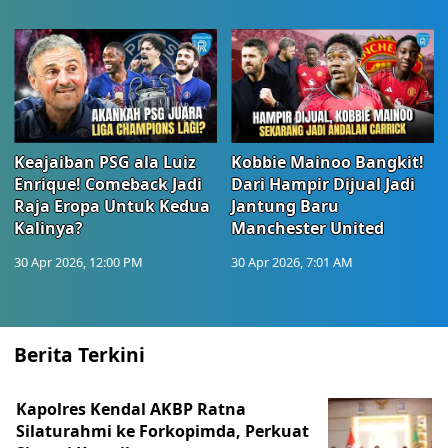
Keajaiban PSG ala Luiz
Kobbie Mainoo Bangkit!
Enrique! Comeback Jadi
Dari Hampir Dijual Jadi
Raja Eropa Untuk Kedua
Jantung Baru
Kalinya?
Manchester United
30 Apr 2026, 12:00 PM
30 Apr 2026, 7:01 AM
Berita Terkini
Kapolres Kendal AKBP Ratna
Silaturahmi ke Forkopimda, Perkuat