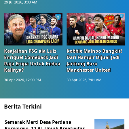
29 Jul 2026, 3:03 AM
Keajaiban PSG ala Luiz
Kobbie Mainoo Bangkit!
Enrique! Comeback Jadi
Dari Hampir Dijual Jadi
Raja Eropa Untuk Kedua
Jantung Baru
Kalinya?
Manchester United
30 Apr 2026, 12:00 PM
30 Apr 2026, 7:01 AM
Berita Terkini
Semarak Merti Desa Perdana
Purworejo, 12 RT Unjuk Kreativitas