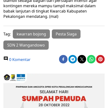
diambil sebagai bagian dari persiapan intensif agar
kontingen mereka mampu tampil maksimal dalam
babak lanjutan di tingkat Kwarcab Kabupaten
Pekalongan mendatang. (mal)
Tag:
kwarran bojong
Pesta Siaga
SDN 2 Wangandowo
0 Komentar