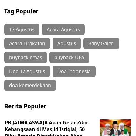
Tag Populer
17 Agustus
Acara Agustus
Acara Tirakatan
Agustus
Baby Galeri
buyback emas
buyback UBS
Doa 17 Agustus
Doa Indonesia
doa kemerdekaan
Berita Populer
PB JATMA ASWAJA Akan Gelar Zikir
Kebangsaan di Masjid Istiqlal, 50