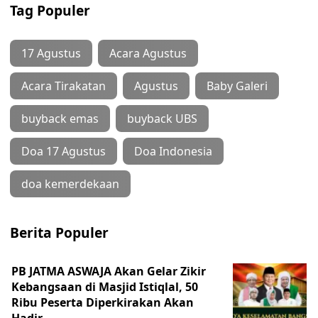
Tag Populer
17 Agustus
Acara Agustus
Acara Tirakatan
Agustus
Baby Galeri
buyback emas
buyback UBS
Doa 17 Agustus
Doa Indonesia
doa kemerdekaan
Berita Populer
PB JATMA ASWAJA Akan Gelar Zikir
Kebangsaan di Masjid Istiqlal, 50
Ribu Peserta Diperkirakan Akan