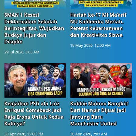
SMAN 1 Kesesi
Harlah ke-17 MI Ma’arif
Deklarasikan Sekolah
NU Kalilembu Meriah,
Berintegritas, Wujudkan
Pererat Kebersamaan
Budaya Jujur dan
dan Kreativitas Siswa
Disiplin
19 May 2026, 12:00 AM
29 Jul 2026, 3:03 AM
Keajaiban PSG ala Luiz
Kobbie Mainoo Bangkit!
Enrique! Comeback Jadi
Dari Hampir Dijual Jadi
Raja Eropa Untuk Kedua
Jantung Baru
Kalinya?
Manchester United
30 Apr 2026, 12:00 PM
30 Apr 2026, 7:01 AM