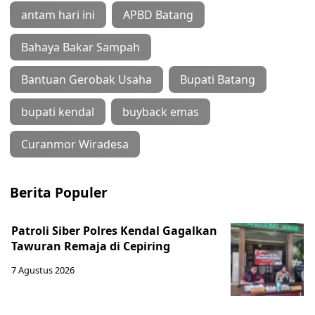
antam hari ini
APBD Batang
Bahaya Bakar Sampah
Bantuan Gerobak Usaha
Bupati Batang
bupati kendal
buyback emas
Curanmor Wiradesa
Berita Populer
Patroli Siber Polres Kendal Gagalkan
Tawuran Remaja di Cepiring
7 Agustus 2026