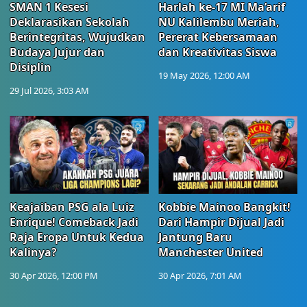
SMAN 1 Kesesi
Harlah ke-17 MI Ma’arif
Deklarasikan Sekolah
NU Kalilembu Meriah,
Berintegritas, Wujudkan
Pererat Kebersamaan
Budaya Jujur dan
dan Kreativitas Siswa
Disiplin
19 May 2026, 12:00 AM
29 Jul 2026, 3:03 AM
Keajaiban PSG ala Luiz
Kobbie Mainoo Bangkit!
Enrique! Comeback Jadi
Dari Hampir Dijual Jadi
Raja Eropa Untuk Kedua
Jantung Baru
Kalinya?
Manchester United
30 Apr 2026, 12:00 PM
30 Apr 2026, 7:01 AM