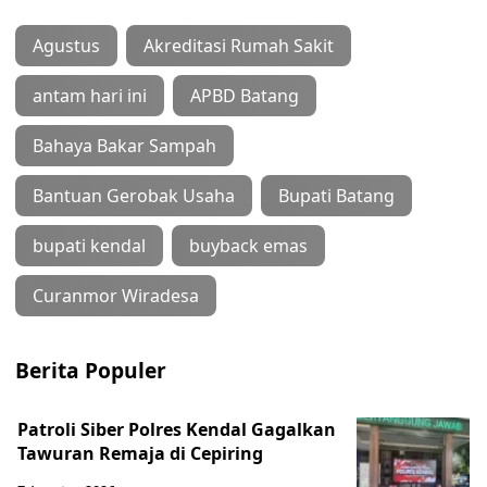
Agustus
Akreditasi Rumah Sakit
antam hari ini
APBD Batang
Bahaya Bakar Sampah
Bantuan Gerobak Usaha
Bupati Batang
bupati kendal
buyback emas
Curanmor Wiradesa
Berita Populer
Patroli Siber Polres Kendal Gagalkan
Tawuran Remaja di Cepiring