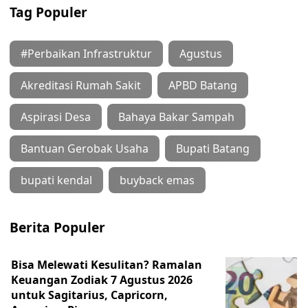
Tag Populer
#Perbaikan Infrastruktur
Agustus
Akreditasi Rumah Sakit
APBD Batang
Aspirasi Desa
Bahaya Bakar Sampah
Bantuan Gerobak Usaha
Bupati Batang
bupati kendal
buyback emas
Berita Populer
Bisa Melewati Kesulitan? Ramalan
Keuangan Zodiak 7 Agustus 2026
untuk Sagitarius, Capricorn,