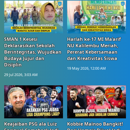
SMAN 1 Kesesi
Harlah ke-17 MI Ma’arif
Deklarasikan Sekolah
NU Kalilembu Meriah,
Berintegritas, Wujudkan
Pererat Kebersamaan
Budaya Jujur dan
dan Kreativitas Siswa
Disiplin
19 May 2026, 12:00 AM
29 Jul 2026, 3:03 AM
Keajaiban PSG ala Luiz
Kobbie Mainoo Bangkit!