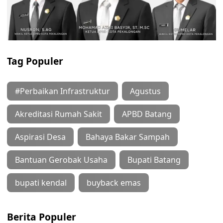
Tag Populer
#Perbaikan Infrastruktur
Agustus
Akreditasi Rumah Sakit
APBD Batang
Aspirasi Desa
Bahaya Bakar Sampah
Bantuan Gerobak Usaha
Bupati Batang
bupati kendal
buyback emas
Berita Populer