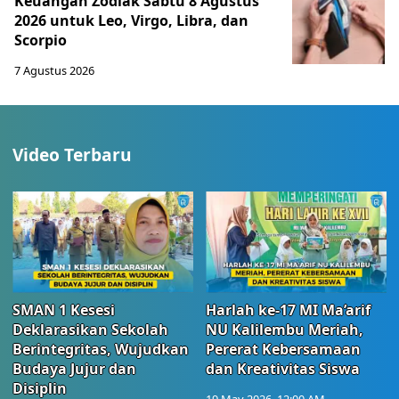
Keuangan Zodiak Sabtu 8 Agustus
2026 untuk Leo, Virgo, Libra, dan
Scorpio
7 Agustus 2026
Video Terbaru
SMAN 1 Kesesi
Harlah ke-17 MI Ma’arif
Deklarasikan Sekolah
NU Kalilembu Meriah,
Berintegritas, Wujudkan
Pererat Kebersamaan
Budaya Jujur dan
dan Kreativitas Siswa
Disiplin