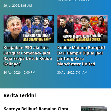
19 May 2026, 12:00 AM
29 Jul 2026, 3:03 AM
Keajaiban PSG ala Luiz
Kobbie Mainoo Bangkit!
Enrique! Comeback Jadi
Dari Hampir Dijual Jadi
Raja Eropa Untuk Kedua
Jantung Baru
Kalinya?
Manchester United
30 Apr 2026, 12:00 PM
30 Apr 2026, 7:01 AM
Berita Terkini
Saatnya Belibur? Ramalan Cinta