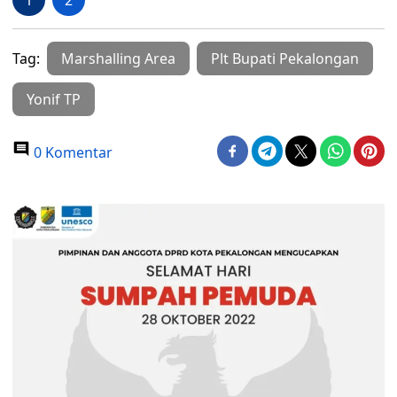
1
2
Tag:
Marshalling Area
Plt Bupati Pekalongan
Yonif TP
0 Komentar