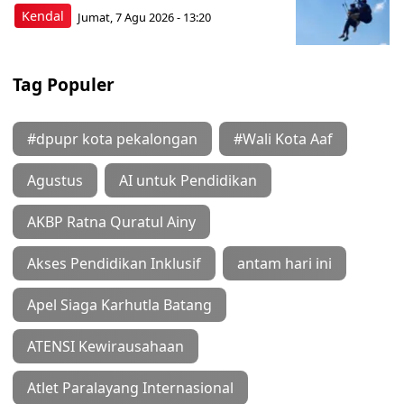
Kendal
Jumat, 7 Agu 2026 - 13:20
Tag Populer
#dpupr kota pekalongan
#Wali Kota Aaf
Agustus
AI untuk Pendidikan
AKBP Ratna Quratul Ainy
Akses Pendidikan Inklusif
antam hari ini
Apel Siaga Karhutla Batang
ATENSI Kewirausahaan
Atlet Paralayang Internasional