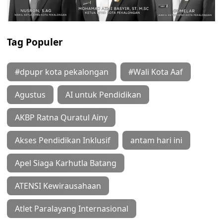
Tag Populer
#dpupr kota pekalongan
#Wali Kota Aaf
Agustus
AI untuk Pendidikan
AKBP Ratna Quratul Ainy
Akses Pendidikan Inklusif
antam hari ini
Apel Siaga Karhutla Batang
ATENSI Kewirausahaan
Atlet Paralayang Internasional