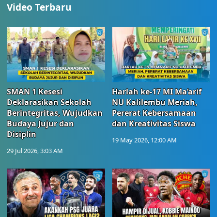
Video Terbaru
SMAN 1 Kesesi
Harlah ke-17 MI Ma’arif
Deklarasikan Sekolah
NU Kalilembu Meriah,
Berintegritas, Wujudkan
Pererat Kebersamaan
Budaya Jujur dan
dan Kreativitas Siswa
Disiplin
19 May 2026, 12:00 AM
29 Jul 2026, 3:03 AM