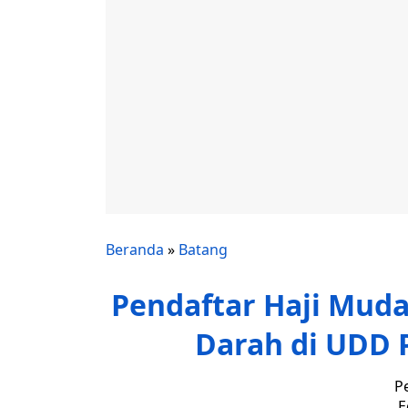
Beranda
»
Batang
Pendaftar Haji Mud
Darah di UDD 
P
E