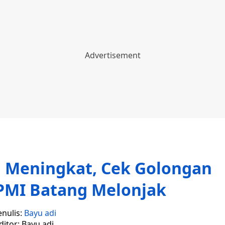
a Meningkat, Cek Golongan
PMI Batang Melonjak
enulis:
Bayu adi
ditor: Bayu adi