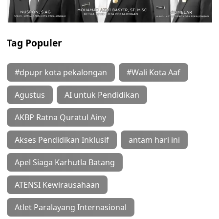
Tag Populer
#dpupr kota pekalongan
#Wali Kota Aaf
Agustus
AI untuk Pendidikan
AKBP Ratna Quratul Ainy
Akses Pendidikan Inklusif
antam hari ini
Apel Siaga Karhutla Batang
ATENSI Kewirausahaan
Atlet Paralayang Internasional