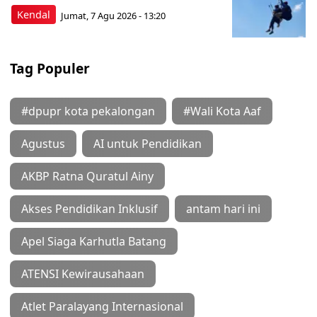
Kendal
Jumat, 7 Agu 2026 - 13:20
Tag Populer
#dpupr kota pekalongan
#Wali Kota Aaf
Agustus
AI untuk Pendidikan
AKBP Ratna Quratul Ainy
Akses Pendidikan Inklusif
antam hari ini
Apel Siaga Karhutla Batang
ATENSI Kewirausahaan
Atlet Paralayang Internasional