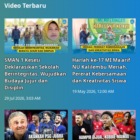
Video Terbaru
SMAN 1 Kesesi
Harlah ke-17 MI Ma’arif
Deklarasikan Sekolah
NU Kalilembu Meriah,
Berintegritas, Wujudkan
Pererat Kebersamaan
Budaya Jujur dan
dan Kreativitas Siswa
Disiplin
19 May 2026, 12:00 AM
29 Jul 2026, 3:03 AM