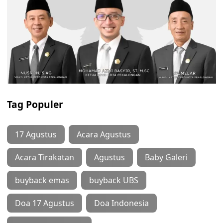
Tag Populer
17 Agustus
Acara Agustus
Acara Tirakatan
Agustus
Baby Galeri
buyback emas
buyback UBS
Doa 17 Agustus
Doa Indonesia