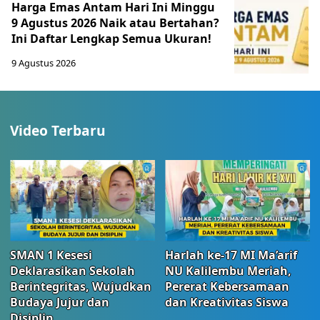
Harga Emas Antam Hari Ini Minggu
9 Agustus 2026 Naik atau Bertahan?
Ini Daftar Lengkap Semua Ukuran!
9 Agustus 2026
Video Terbaru
SMAN 1 Kesesi
Harlah ke-17 MI Ma’arif
Deklarasikan Sekolah
NU Kalilembu Meriah,
Berintegritas, Wujudkan
Pererat Kebersamaan
Budaya Jujur dan
dan Kreativitas Siswa
Disiplin