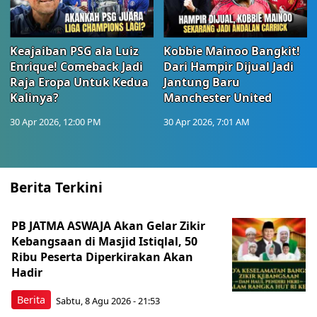
Keajaiban PSG ala Luiz
Kobbie Mainoo Bangkit!
Enrique! Comeback Jadi
Dari Hampir Dijual Jadi
Raja Eropa Untuk Kedua
Jantung Baru
Kalinya?
Manchester United
30 Apr 2026, 12:00 PM
30 Apr 2026, 7:01 AM
Berita Terkini
PB JATMA ASWAJA Akan Gelar Zikir
Kebangsaan di Masjid Istiqlal, 50
Ribu Peserta Diperkirakan Akan
Hadir
Berita
Sabtu, 8 Agu 2026 - 21:53