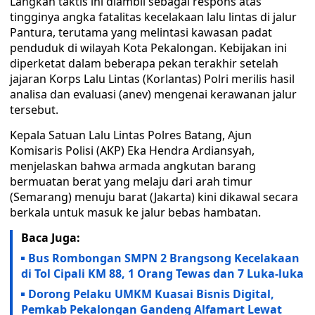
Langkah taktis ini diambil sebagai respons atas
tingginya angka fatalitas kecelakaan lalu lintas di jalur
Pantura, terutama yang melintasi kawasan padat
penduduk di wilayah Kota Pekalongan. Kebijakan ini
diperketat dalam beberapa pekan terakhir setelah
jajaran Korps Lalu Lintas (Korlantas) Polri merilis hasil
analisa dan evaluasi (anev) mengenai kerawanan jalur
tersebut.
Kepala Satuan Lalu Lintas Polres Batang, Ajun
Komisaris Polisi (AKP) Eka Hendra Ardiansyah,
menjelaskan bahwa armada angkutan barang
bermuatan berat yang melaju dari arah timur
(Semarang) menuju barat (Jakarta) kini dikawal secara
berkala untuk masuk ke jalur bebas hambatan.
Baca Juga:
Bus Rombongan SMPN 2 Brangsong Kecelakaan
di Tol Cipali KM 88, 1 Orang Tewas dan 7 Luka-luka
Dorong Pelaku UMKM Kuasai Bisnis Digital,
Pemkab Pekalongan Gandeng Alfamart Lewat