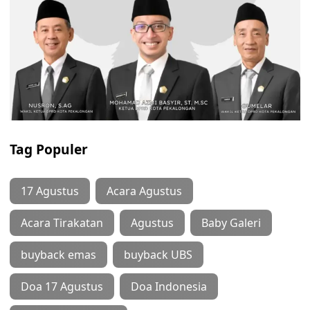
Tag Populer
17 Agustus
Acara Agustus
Acara Tirakatan
Agustus
Baby Galeri
buyback emas
buyback UBS
Doa 17 Agustus
Doa Indonesia