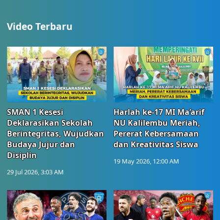
Video Terbaru
SMAN 1 Kesesi
Harlah ke-17 MI Ma’arif
Deklarasikan Sekolah
NU Kalilembu Meriah,
Berintegritas, Wujudkan
Pererat Kebersamaan
Budaya Jujur dan
dan Kreativitas Siswa
Disiplin
19 May 2026, 12:00 AM
29 Jul 2026, 3:03 AM