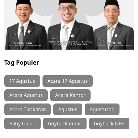
Tag Populer
17 Agustus
Acara 17 Agustus
Acara Agustus
Acara Kantor
Acara Tirakatan
Agustus
Agustusan
Baby Galeri
buyback emas
buyback UBS