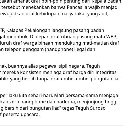
akan amanat draf poin-poin penting dari Kepala Badan
to tersebut menekankan bahwa Pancasila wajib menjadi
ewujudkan draf kehidupan masyarakat yang adil,
P, Kalapas Pekalongan langsung pasang badan
gat menohok. Di depan draf ribuan pasang mata WBP,
luruh draf warga binaan mendukung mati-matian draf
n telepon genggam (handphone) ilegal dan
anak buahnya alias pegawai sipil negara, Teguh
 mereka konsisten menjaga draf harga diri integritas
publik yang bersih tanpa draf embel-embel pungutan liar
m perilaku kita sehari-hari. Mari bersama-sama menjaga
an zero handphone dan narkoba, menjunjung tinggi
g bersih dari pungutan liar,” tegas Teguh Suroso
f peserta upacara.