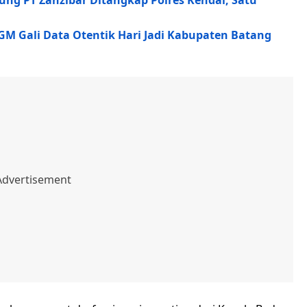
bung PT Zanzibar Ditangkap Polres Kendal, Satu
UGM Gali Data Otentik Hari Jadi Kabupaten Batang