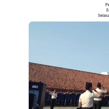
P
E
Selasa