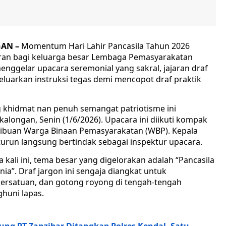
AN –
Momentum Hari Lahir Pancasila Tahun 2026
aran bagi keluarga besar Lembaga Pemasyarakatan
menggelar upacara seremonial yang sakral, jajaran draf
luarkan instruksi tegas demi mencopot draf praktik
 khidmat nan penuh semangat patriotisme ini
longan, Senin (1/6/2026). Upacara ini diikuti kompak
a ribuan Warga Binaan Pemasyarakatan (WBP). Kepala
turun langsung bertindak sebagai inspektur upacara.
a kali ini, tema besar yang digelorakan adalah “Pancasila
a”. Draf jargon ini sengaja diangkat untuk
 persatuan, dan gotong royong di tengah-tengah
huni lapas.