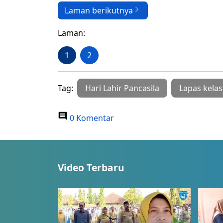
Laman berikutnya
Laman:
1
2
Tag:
Hari Lahir Pancasila
Lapas kelas
0 Komentar
Video Terbaru