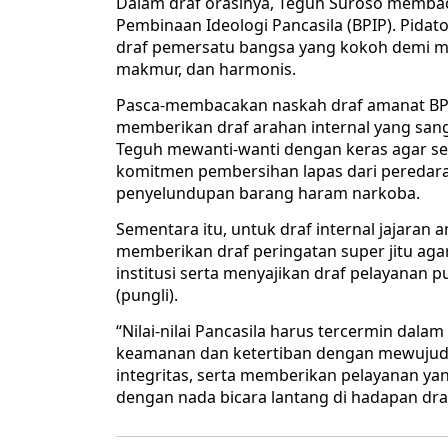
Dalam draf orasinya, Teguh Suroso membac
Pembinaan Ideologi Pancasila (BPIP). Pida
draf pemersatu bangsa yang kokoh demi m
makmur, dan harmonis.
Pasca-membacakan naskah draf amanat BPI
memberikan draf arahan internal yang san
Teguh mewanti-wanti dengan keras agar se
komitmen pembersihan lapas dari peredara
penyelundupan barang haram narkoba.
Sementara itu, untuk draf internal jajaran 
memberikan draf peringatan super jitu agar
institusi serta menyajikan draf pelayanan 
(pungli).
“Nilai-nilai Pancasila harus tercermin dala
keamanan dan ketertiban dengan mewujudk
integritas, serta memberikan pelayanan yan
dengan nada bicara lantang di hadapan dra