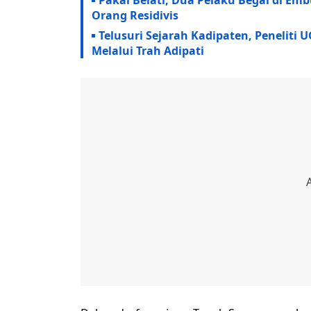
Pakai Belati, Dua Pelaku Begal di Em
Orang Residivis
Telusuri Sejarah Kadipaten, Peneliti 
Melalui Trah Adipati