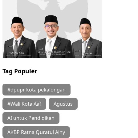
Tag Populer
#dpupr kota pekalongan
#Wali Kota Aaf
Agustus
AI untuk Pendidikan
AKBP Ratna Quratul Ainy