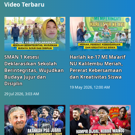
Video Terbaru
SMAN 1 Kesesi
Harlah ke-17 MI Ma’arif
Deklarasikan Sekolah
NU Kalilembu Meriah,
Berintegritas, Wujudkan
Pererat Kebersamaan
Budaya Jujur dan
dan Kreativitas Siswa
Disiplin
19 May 2026, 12:00 AM
29 Jul 2026, 3:03 AM