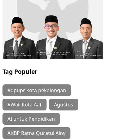
Tag Populer
#dpupr kota pekalongan
#Wali Kota Aaf
Agustus
AI untuk Pendidikan
AKBP Ratna Quratul Ainy