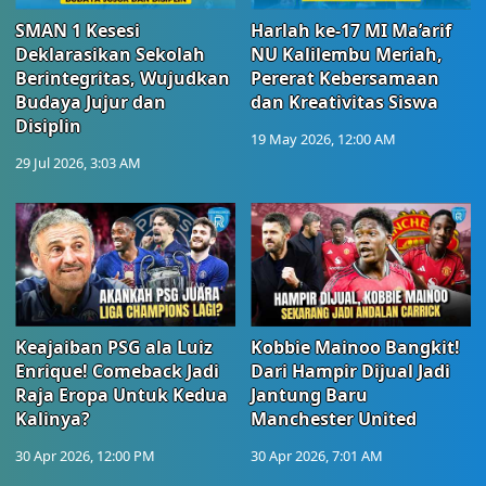
SMAN 1 Kesesi
Harlah ke-17 MI Ma’arif
Deklarasikan Sekolah
NU Kalilembu Meriah,
Berintegritas, Wujudkan
Pererat Kebersamaan
Budaya Jujur dan
dan Kreativitas Siswa
Disiplin
19 May 2026, 12:00 AM
29 Jul 2026, 3:03 AM
Keajaiban PSG ala Luiz
Kobbie Mainoo Bangkit!
Enrique! Comeback Jadi
Dari Hampir Dijual Jadi
Raja Eropa Untuk Kedua
Jantung Baru
Kalinya?
Manchester United
30 Apr 2026, 12:00 PM
30 Apr 2026, 7:01 AM