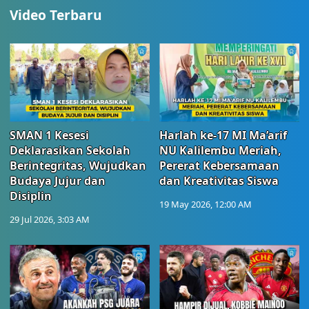
Video Terbaru
SMAN 1 Kesesi
Harlah ke-17 MI Ma’arif
Deklarasikan Sekolah
NU Kalilembu Meriah,
Berintegritas, Wujudkan
Pererat Kebersamaan
Budaya Jujur dan
dan Kreativitas Siswa
Disiplin
19 May 2026, 12:00 AM
29 Jul 2026, 3:03 AM