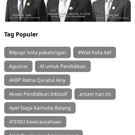
Tag Populer
#dpupr kota pekalongan
#Wali Kota Aaf
Agustus
AI untuk Pendidikan
AKBP Ratna Quratul Ainy
Akses Pendidikan Inklusif
antam hari ini
Apel Siaga Karhutla Batang
ATENSI Kewirausahaan