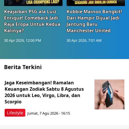
Keajaiban PSG ala Luiz
Kobbie Mainoo Bangkit!
Enrique! Comeback Jadi
Dari Hampir Dijual Jadi
Raja Eropa Untuk Kedua
Jantung Baru
Kalinya?
Manchester United
30 Apr 2026, 12:00 PM
30 Apr 2026, 7:01 AM
Berita Terkini
Jaga Keseimbangan! Ramalan
Keuangan Zodiak Sabtu 8 Agustus
2026 untuk Leo, Virgo, Libra, dan
Scorpio
Lifestyle
Jumat, 7 Agu 2026 - 16:15