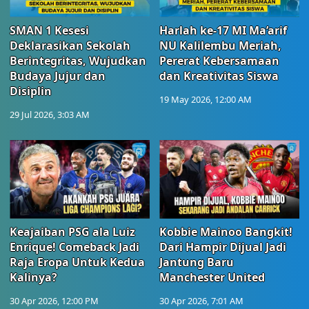
SMAN 1 Kesesi
Harlah ke-17 MI Ma’arif
Deklarasikan Sekolah
NU Kalilembu Meriah,
Berintegritas, Wujudkan
Pererat Kebersamaan
Budaya Jujur dan
dan Kreativitas Siswa
Disiplin
19 May 2026, 12:00 AM
29 Jul 2026, 3:03 AM
Keajaiban PSG ala Luiz
Kobbie Mainoo Bangkit!
Enrique! Comeback Jadi
Dari Hampir Dijual Jadi
Raja Eropa Untuk Kedua
Jantung Baru
Kalinya?
Manchester United
30 Apr 2026, 12:00 PM
30 Apr 2026, 7:01 AM