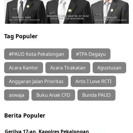
Tag Populer
#PAUD Kota Pekalongan
#TPA Degayu
Acara Kantor
Acara Tirakatan
Agustusan
Anggaran Jalan Prioritas
Artis I Love RCTI
aswaja
Buku Anak CFD
Bunda PAUD
Berita Populer
Gerilya 17-an, Kapolres Pekalongan